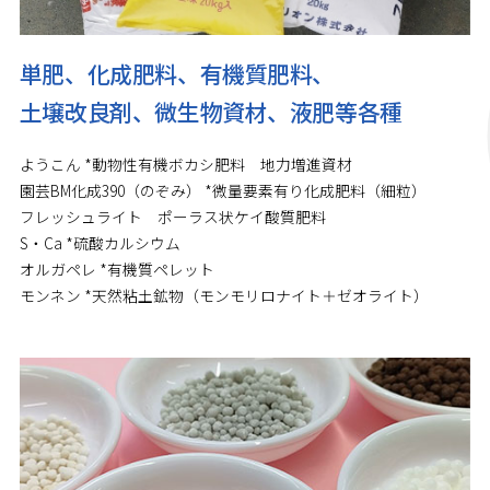
単肥、化成肥料、有機質肥料、
土壌改良剤、微生物資材、液肥等各種
ようこん *動物性有機ボカシ肥料 地力増進資材
園芸BM化成390（のぞみ） *微量要素有り化成肥料（細粒）
フレッシュライト ポーラス状ケイ酸質肥料
S・Ca *硫酸カルシウム
オルガペレ *有機質ペレット
モンネン *天然粘土鉱物（モンモリロナイト＋ゼオライト）